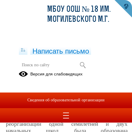
МБОУ ООШ № 18 ИМ.
МОГИЛЕВСКОГО М.Г.
Написать письмо
О нашей школе
Версия для слабовидящих
Учредителем школы является управление
образованием администрации муниципального
образования Кущевский район.
Сведения об образовательной организации
Свою историю наше образовательное
учреждение ведёт с 1956 года, когда, вследствие
реорганизации одной семилетней и двух
начальных школ, была образована