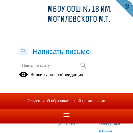
МБОУ ООШ № 18 ИМ.
МОГИЛЕВСКОГО М.Г.
Написать письмо
Аттестация педагогических
Версия для слабовидящих
работников
Нормативные
Аттестация
Результаты
документы
в целях
профессиональной
Сведения об образовательной организации
подтверждения
деятельности
соответствия
педагогических
занимаемой
работников,
должности
аттестуемых
в целях