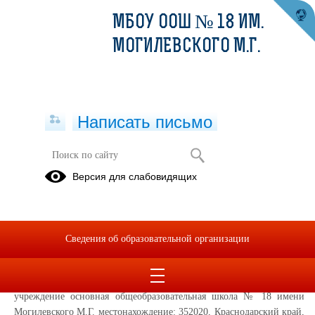
МБОУ ООШ № 18 ИМ.
МОГИЛЕВСКОГО М.Г.
Написать письмо
Информированное согласие
Версия для слабовидящих
посетителя сайта на обработку
персональных данных (далее –
Согласие)
Сведения об образовательной организации
Во исполнение требований статьи 6 и статьи 9 Федерального
закона от 27.07.2006 № 152-ФЗ «О персональных данных» даю своё
согласие муниципальное бюджетное общеобразовательное
учреждение основная общеобразовательная школа № 18 имени
Могилевского М.Г. местонахождение: 352020, Краснодарский край,