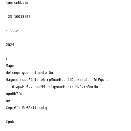
luorcnNbllm
.23'10013!07
(-lll>
2024
r.
Mapm
detcnqs @udehetucntu 0o
Ha@occ cuusF4dlo w6 rpMoxeH,. (tDuorcsu), ,DtFqs .
fi.6iapwM 6., npdMM' (lqyoxeHtrir H.'.rnRnrHo
npoHbI(o
ne
Cepr€fi Bu€Rrltsoptq
Cpok