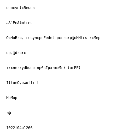
o mcynlcBeuon
a&'PeAtmlrns
OcHoBrc, rccyncpcEedmt pcrrcrp@oHHlrs rcMep
op,@drcrc
irxnmrrydbsoo np€nIpxrmeMr) (orPE)
I{lomO,ewoffi t
HoMop
r@
1022!04u1266