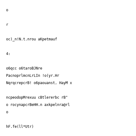
o
r
oc)_n!N.t.nrou aKpetmauf
4:
o6qcc o6taroBJNre
PacnoprlmcnLrLIn !o(yr.Hr
NqrqcrepcrB! o6paouanst, HayM x
ncpeodopMrexuu cBtlererbc rB"
o rocynapcrBeHH.n axkpelnra@rl
o
hF.fe(ll*Utr)