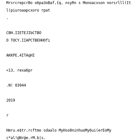
MrsrcrepcrBo o6pa3oBaf,{q, nsyRn s Monoacxson norsrlll(It
l(piuroaapcxoro rpat
.
CBH.IIETEJIbCTBO
O TOCY.IIAPCTBEHHOfi
AKKPE,4ITAqHI
<13, rexa6pr
.N! 03944
2019
r
Hmru.e$tr,rcftmo sdaalo MyHso8ninhuoMy6ui(erEoMy
c*al!@Nr@e.rM.b|s.