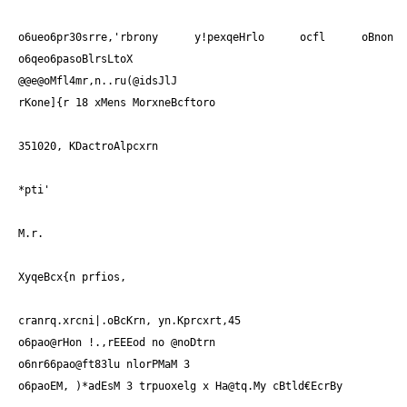
o6ueo6pr30srre,'rbrony y!pexqeHrlo ocfl oBnon
o6qeo6pasoBlrsLtoX
@@e@oMfl4mr,n..ru(@idsJlJ
rKone]{r 18 xMens MorxneBcftoro
351020, KDactroAlpcxrn
*pti'
M.r.
XyqeBcx{n prfios,
cranrq.xrcni|.oBcKrn, yn.Kprcxrt,45
o6pao@rHon !.,rEEEod no @noDtrn
o6nr66pao@ft83lu nlorPMaM 3
o6paoEM, )*adEsM 3 trpuoxelg x Ha@tq.My cBtld€EcrBy