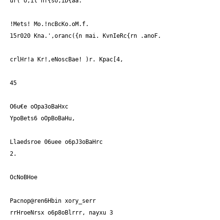
ur('o,il nf{so,iD{aa.
!Mets! Mo.!ncBcKo.oM.f.
15r020 Kna.',oranc({n mai. KvnIeRc{rn .anoF.
crlHr!a Kr!,eNoscBae! )r. Kpac[4,
45
O6u€e oOpa3oBaHxc
YpoBets6 oOpBoBaHu,
Llaedsroe 06uee o6pJ3oBaHrc
2.
OcNoBHoe
Pacnop@ren6Hbin xory_serr
rrHroeNrsx o6p8oBlrrr, nayxu 3