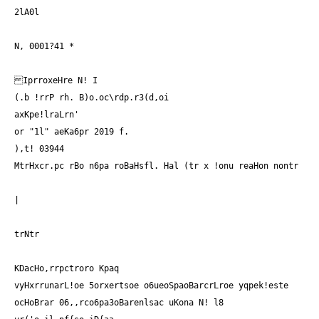
2lA0l
N, 0001?41 *
IprroxeHre N! I
(.b !rrP rh. B)o.oc\rdp.r3(d,oi
axKpe!lraLrn'
or "1l" aeKa6pr 2019 f.
),t! 03944
MtrHxcr.pc rBo n6pa roBaHsfl. Hal (tr x !onu reaHon nontr
|
trNtr
KDacHo,rrpctroro Kpaq
vyHxrrunarL!oe 5orxertsoe o6ueoSpaoBarcrLroe yqpek!este
ocHoBrar 06,,rco6pa3oBarenlsac uKona N! l8