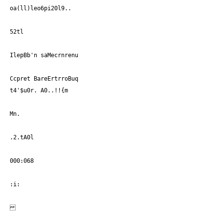
oa(ll)leo6pi20l9..
52tl
IlepBb'n saMecrnrenu
Ccpret BareErtrroBuq
t4'$u0r. A0..!!{m
Mn.
.2.tA0l
000:068
:i: